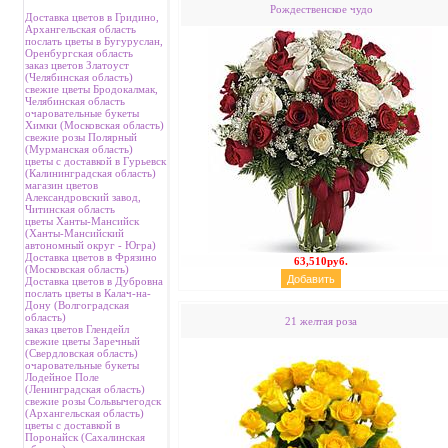
Рождественское чудо
Доставка цветов в Гридино,
Архангельская область
послать цветы в Бугуруслан,
Оренбургская область
заказ цветов Златоуст
(Челябинская область)
свежие цветы Бродокалмак,
Челябинская область
очаровательные букеты
Химки (Московская область)
свежие розы Полярный
(Мурманская область)
цветы с доставкой в Гурьевск
(Калининградская область)
магазин цветов
Александровский завод,
Читинская область
цветы Ханты-Мансийск
(Ханты-Мансийский
автономный округ - Югра)
Доставка цветов в Фрязино
63,510руб.
(Московская область)
Доставка цветов в Дубровна
послать цветы в Калач-на-
Дону (Волгоградская
область)
21 желтая роза
заказ цветов Глендейл
свежие цветы Заречный
(Свердловская область)
очаровательные букеты
Лодейное Поле
(Ленинградская область)
свежие розы Сольвычегодск
(Архангельская область)
цветы с доставкой в
Поронайск (Сахалинская