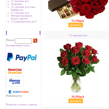
11 красных роз
Открытка
25 элитных роз плюс
Раффаэлло
11 элитных роз
Мягкая игрушка к
букету цветов
51,326руб.
15 разноцветных роз!
Поиск
11 красных роз
Поиск:
Расширенный поиск...
Рекомендуем:
29,292руб.
Новости и статьи о цветах.