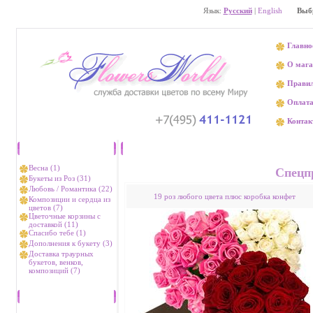
Язык:
Русский
|
English
Выб
Главно
О мага
Прави
Оплат
Контак
Каталог
Доставка 
Весна (1)
Спецп
Букеты из Роз (31)
Любовь / Романтика (22)
19 роз любого цвета плюс коробка конфет
Композиции и сердца из
цветов (7)
Цветочные корзины с
доставкой (11)
Спасибо тебе (1)
Дополнения к букету (3)
Доставка траурных
букетов, венков,
композиций (7)
Хиты продаж