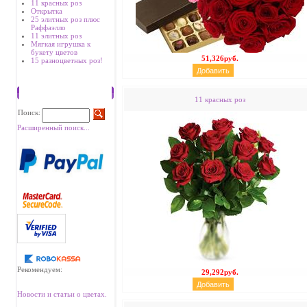
11 красных роз
Открытка
25 элитных роз плюс
Раффаэлло
11 элитных роз
Мягкая игрушка к
букету цветов
51,326руб.
15 разноцветных роз!
Поиск
11 красных роз
Поиск:
Расширенный поиск...
Рекомендуем:
29,292руб.
Новости и статьи о цветах.