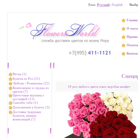
Язык:
Русский
|
English
Выбр
Главно
О мага
Прави
Оплат
Контак
Каталог
Доставка 
Весна (1)
Спецп
Букеты из Роз (31)
Любовь / Романтика (22)
19 роз любого цвета плюс коробка конфет
Композиции и сердца из
цветов (7)
Цветочные корзины с
доставкой (11)
Спасибо тебе (1)
Дополнения к букету (3)
Доставка траурных
букетов, венков,
композиций (7)
Хиты продаж