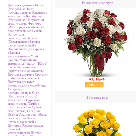
Рождественское чудо
Доставка цветов в Кызыл
(Республика Тыва)
послать цветы в Эскондидо
заказ цветов Карабулак
(Республика Ингушетия)
свежие цветы Фролово
(Волгоградская область)
очаровательные букеты
Вупперталь
свежие розы Энгельс
(Саратовская область)
цветы с доставкой в
Похвистнево (Самарская
область)
магазин цветов Урай
(Ханты-Мансийский
автономный округ - Югра)
цветы Лешуконское
(Архангельская область)
Доставка цветов в Сретенск
(Забайкальский край)
63,510руб.
Доставка цветов в
Зеленодольск (Республика
Татарстан)
послать цветы в Кирс
(Кировская область)
21 желтая роза
заказ цветов Сиракьюс
свежие цветы Тамбов
очаровательные букеты
Владикавказ, Северная
Осетия-Алания республика
свежие розы Псков
цветы с доставкой в
Дегтярск (Свердловская
область)
магазин цветов Яровое