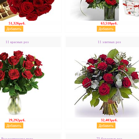
51,326руб.
63,510руб.
11 красных роз
11 элитных роз
29,292руб.
32,403руб.
Рождественское чудо
75 бордовых роз