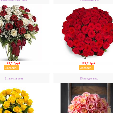
63,510руб.
163,311руб.
21 желтая роза
25 роз для неё.