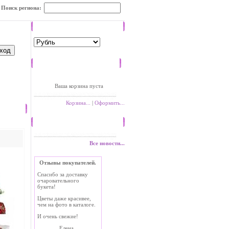
Поиск региона:
Валюта
Корзина
Ваша корзина пуста
Корзина...
|
Оформить...
Новости
Все новости...
Отзывы покупателей.
Спасибо за доставку
очаровательного
букета!
Цветы даже красивее,
чем на фото в каталоге.
И очень свежие!
Елена.