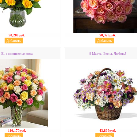
50,289руб.
58,325руб.
51 разноцветная роза
8 Марта, Весна, Любовь!
110,170руб.
43,809руб.