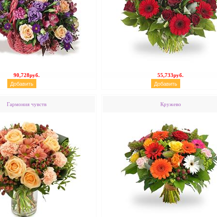
90,728руб.
55,733руб.
Гармония чувств
Кружево