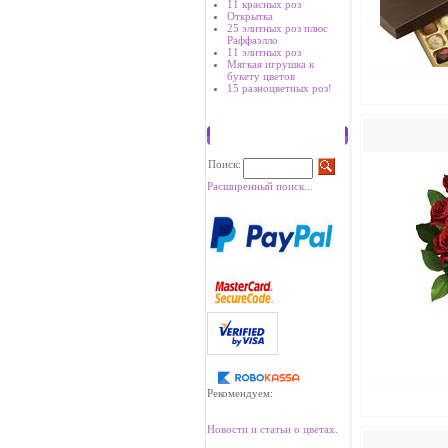
11 красных роз
Открытка
25 элитных роз плюс
Раффаэлло
11 элитных роз
Мягкая игрушка к
букету цветов
15 разноцветных роз!
Поиск
Поиск:
Расширенный поиск...
Рекомендуем:
Новости и статьи о цветах.