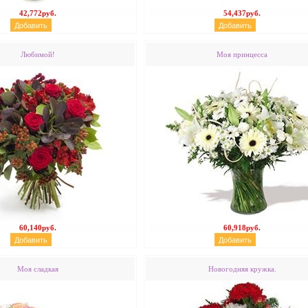
42,772руб.
54,437руб.
Любимой!
Моя принцесса
60,140руб.
60,918руб.
Моя сладкая
Новогодняя кружка.