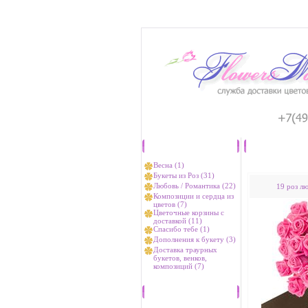
Каталог
Весна (1)
Букеты из Роз (31)
Любовь / Романтика (22)
19 роз л
Композиции и сердца из
цветов (7)
Цветочные корзины с
доставкой (11)
Спасибо тебе (1)
Дополнения к букету (3)
Доставка траурных
букетов, венков,
композиций (7)
Хиты продаж