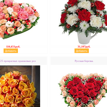
116,651руб.
31,107руб.
25 прекрасных оранжевых роз
Русская березка.