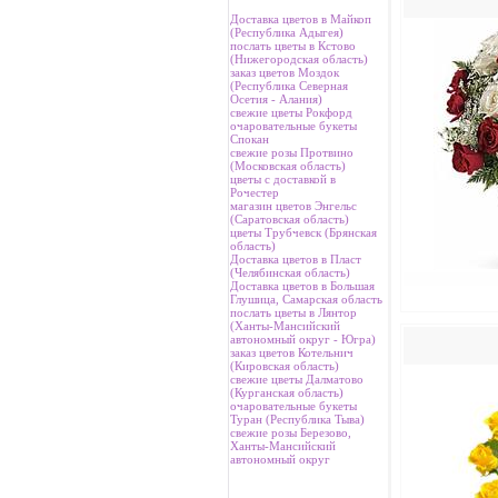
Доставка цветов в Майкоп
(Республика Адыгея)
послать цветы в Кстово
(Нижегородская область)
заказ цветов Моздок
(Республика Северная
Осетия - Алания)
свежие цветы Рокфорд
очаровательные букеты
Спокан
свежие розы Протвино
(Московская область)
цветы с доставкой в
Рочестер
магазин цветов Энгельс
(Саратовская область)
цветы Трубчевск (Брянская
область)
Доставка цветов в Пласт
(Челябинская область)
Доставка цветов в Большая
Глушица, Самарская область
послать цветы в Лянтор
(Ханты-Мансийский
автономный округ - Югра)
заказ цветов Котельнич
(Кировская область)
свежие цветы Далматово
(Курганская область)
очаровательные букеты
Туран (Республика Тыва)
свежие розы Березово,
Ханты-Мансийский
автономный округ