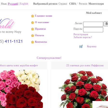
Язык:
Русский
|
English
Выбранный регион:
Страна:
США
/ Регион:
Монтгомери
Мой кабинет
Главное меню
О магазине
Логин:
Пароль:
Правила
Регистрация
Оплата
Забыли пароль?
Контакты
Корзина
Доставка цветов в Монтгомери
Спецпредложение!
юбого цвета плюс коробка конфет
25 элитных роз плюс Раффаэлло