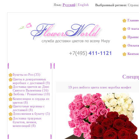
Язык:
Русский
|
English
Выбранный регион:
Страна
Главно
О мага
Прави
Оплат
Контак
Каталог
Доставка цвет
Букеты из Роз (35)
Спецп
Цветы в декоративных
коробках с доставкой (9)
Доставка цветов ко Дню
19 роз любого цвета плюс коробка конфет
Святого Валентина (16)
Любовь / Романтика (10)
Композиции и сердца из
цветов (8)
Цветочные корзины с
доставкой (8)
Дополнения к букету (5)
Доставка траурных
букетов, венков,
композиций (8)
Хиты продаж