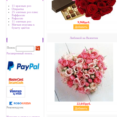
11 красных роз
Открытка
25 элитных роз плюс
Раффаэлло
Рафаэлло
11 элитных роз
9,968руб.
Мягкая игрушка к
букету цветов
Любимой на Валентин
Поиск
Поиск:
Расширенный поиск...
22,643руб.
Рекомендуем:
Новости и статьи о цветах.