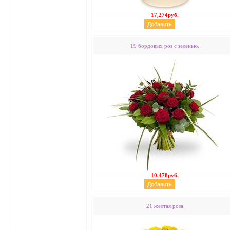
17,274руб.
19 бордовых роз с зеленью.
10,478руб.
21 желтая роза