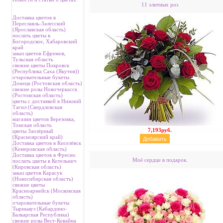
11 элитных роз
Доставка цветов в
Переславль-Залесский
(Ярославская область)
послать цветы в
Богородское, Хабаровский
край
заказ цветов Ефремов,
Тульская область
свежие цветы Покровск
(Республика Саха (Якутия))
очаровательные букеты
Донецк (Ростовская область)
свежие розы Новочеркасск
(Ростовская область)
цветы с доставкой в Нижний
Тагил (Свердловская
область)
магазин цветов Березовка,
Томская область
7,193руб.
цветы Заозёрный
(Красноярский край)
Доставка цветов в Киселёвск
(Кемеровская область)
Доставка цветов в Фресно
Моё сердце в подарок.
послать цветы в Котельнич
(Кировская область)
заказ цветов Карасук
(Новосибирская область)
свежие цветы
Красноармейск (Московская
область)
очаровательные букеты
Тырныауз (Кабардино-
Балкарская Республика)
свежие розы Вест-Ковайна