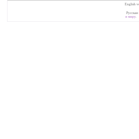
English v
Русская 
и миру
.