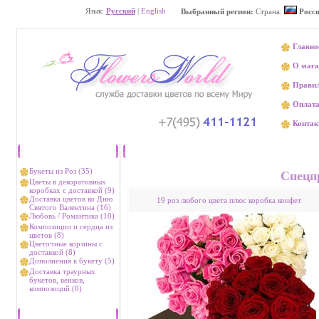
Язык:
Русский
|
English
Выбранный регион:
Страна:
Росс
Главно
О мага
Прави
Оплат
Контак
Каталог
Доставка цвет
Букеты из Роз (35)
Спецп
Цветы в декоративных
коробках с доставкой (9)
Доставка цветов ко Дню
19 роз любого цвета плюс коробка конфет
Святого Валентина (16)
Любовь / Романтика (10)
Композиции и сердца из
цветов (8)
Цветочные корзины с
доставкой (8)
Дополнения к букету (5)
Доставка траурных
букетов, венков,
композиций (8)
Хиты продаж