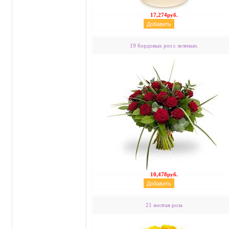
17,274руб.
19 бордовых роз с зеленью.
10,478руб.
21 желтая роза