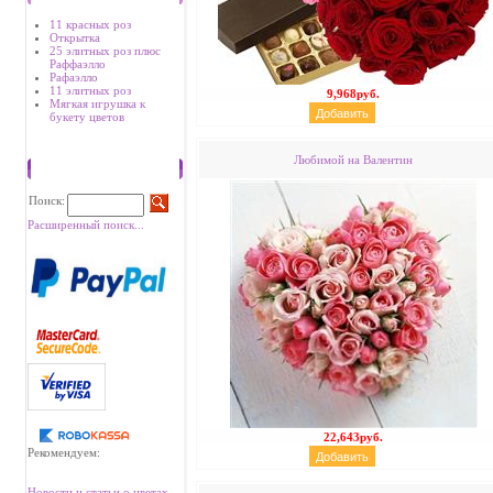
11 красных роз
Открытка
25 элитных роз плюс
Раффаэлло
Рафаэлло
11 элитных роз
9,968руб.
Мягкая игрушка к
букету цветов
Любимой на Валентин
Поиск
Поиск:
Расширенный поиск...
22,643руб.
Рекомендуем:
Новости и статьи о цветах.