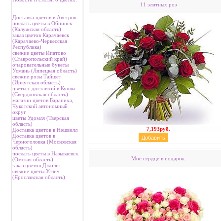
11 элитных роз
Доставка цветов в Австрия
послать цветы в Обнинск
(Калужская область)
заказ цветов Карачаевск
(Карачаево-Черкесская
Республика)
свежие цветы Ипатово
(Ставропольский край)
очаровательные букеты
Усмань (Липецкая область)
свежие розы Тайшет
(Иркутская область)
цветы с доставкой в Кушва
(Свердловская область)
магазин цветов Бараниха,
Чукотский автономный
округ
цветы Удомля (Тверская
область)
7,193руб.
Доставка цветов в Нэшвилл
Доставка цветов в
Черноголовка (Московская
область)
послать цветы в Называевск
Моё сердце в подарок.
(Омская область)
заказ цветов Джолит
свежие цветы Углич
(Ярославская область)