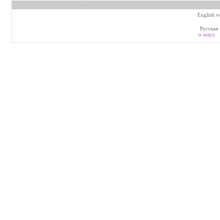
English v
Русская 
и миру
.