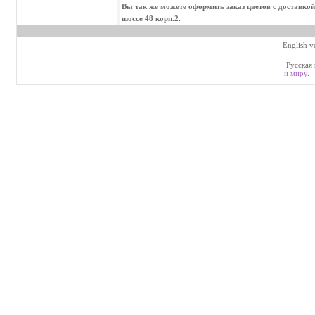
Вы так же можете оформить заказ цветов с доставко
шоссе 48 корп.2.
English v
Русская 
и миру
.