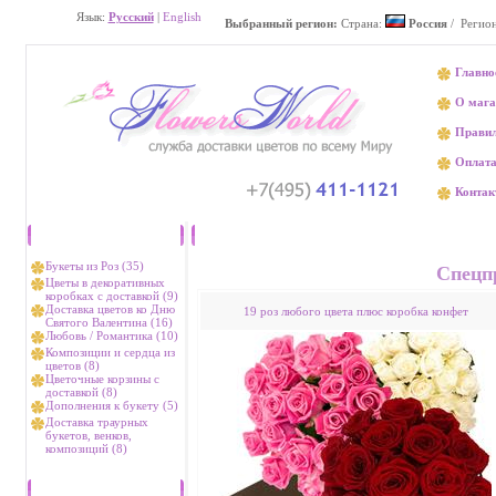
Язык:
Русский
|
English
Выбранный регион:
Страна:
Россия
/ Регион
Главно
О мага
Прави
Оплат
Контак
Каталог
Доставка цветов 
Букеты из Роз (35)
Спецп
Цветы в декоративных
коробках с доставкой (9)
Доставка цветов ко Дню
19 роз любого цвета плюс коробка конфет
Святого Валентина (16)
Любовь / Романтика (10)
Композиции и сердца из
цветов (8)
Цветочные корзины с
доставкой (8)
Дополнения к букету (5)
Доставка траурных
букетов, венков,
композиций (8)
Хиты продаж