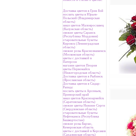
Доставка цветов в Грин Бэй
послать цветы в Юрьев-
Польский (Владимирская
область)
заказ цветов Малоярославец
(Калужская область)
свежие цветы Саранск
(Республика Мордовия)
очаровательные букеты
Кировск (Ленинградская
область)
свежие розы Краснознаменск
(Московская область)
цветы с доставкой в
Патерсон
магазин цветов Пеория
цветы Первомайск
(Нижегородская область)
Доставка цветов в Рыбинск
(Ярославская область)
Доставка цветов в Сидар-
Рапидс
послать цветы в Арсеньев,
Приморский край
заказ цветов Красноармейск
(Саратовская область)
свежие цветы Нижние Серги
(Свердловская область)
очаровательные букеты
Нефтекамск (Республика
Башкортостан)
свежие розы Барзас,
Кемеровская область
цветы с доставкой в Корсаков
(Сахалинская область)