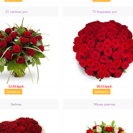
25 элитных роз
75 бордовых роз
12,913руб.
30,153руб.
Любовь.
Милая девочка