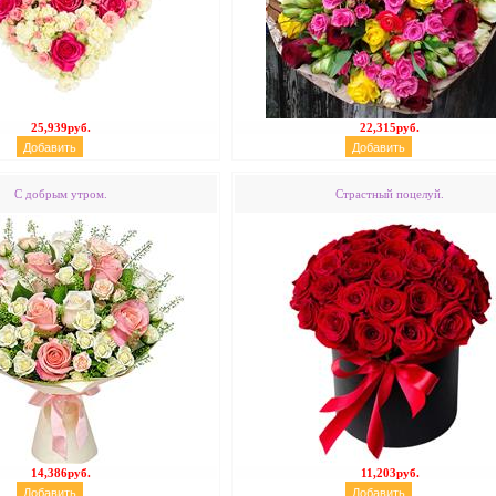
25,939руб.
22,315руб.
С добрым утром.
Страстный поцелуй.
14,386руб.
11,203руб.