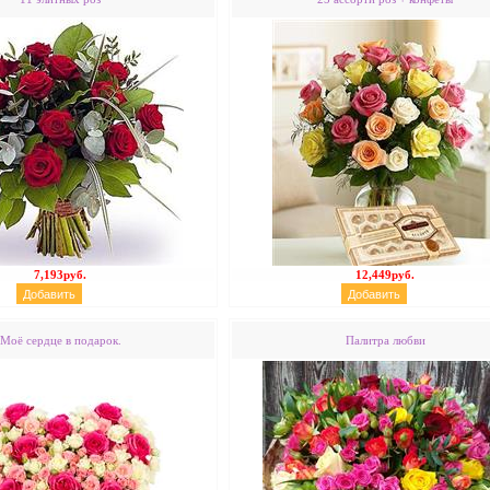
7,193руб.
12,449руб.
Моё сердце в подарок.
Палитра любви