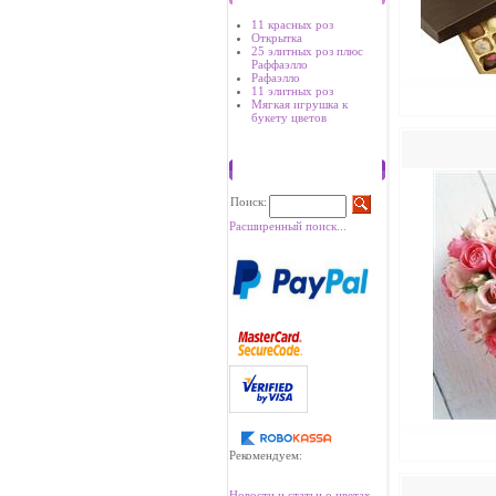
11 красных роз
Открытка
25 элитных роз плюс
Раффаэлло
Рафаэлло
11 элитных роз
Мягкая игрушка к
букету цветов
Поиск
Поиск:
Расширенный поиск...
Рекомендуем:
Новости и статьи о цветах.