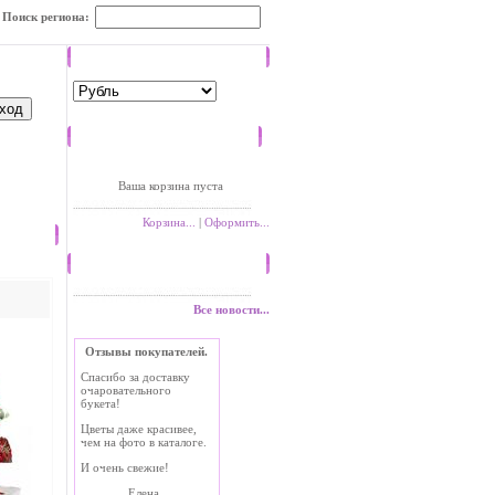
Поиск региона:
Валюта
Корзина
Ваша корзина пуста
Корзина...
|
Оформить...
Новости
Все новости...
Отзывы покупателей.
Спасибо за доставку
очаровательного
букета!
Цветы даже красивее,
чем на фото в каталоге.
И очень свежие!
Елена.