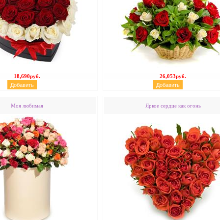
18,690руб.
26,053руб.
Моя любимая
Яркое сердце как огонь