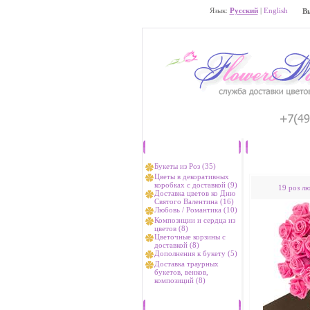
Язык:
Русский
|
English
В
Каталог
Букеты из Роз (35)
Цветы в декоративных
коробках с доставкой (9)
19 роз л
Доставка цветов ко Дню
Святого Валентина (16)
Любовь / Романтика (10)
Композиции и сердца из
цветов (8)
Цветочные корзины с
доставкой (8)
Дополнения к букету (5)
Доставка траурных
букетов, венков,
композиций (8)
Хиты продаж