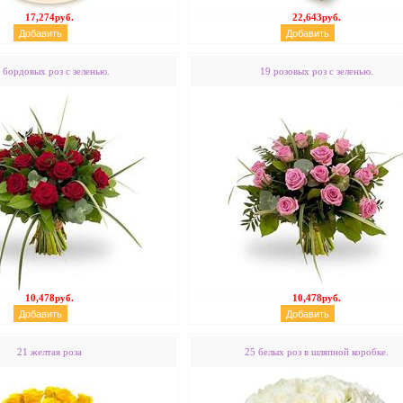
17,274руб.
22,643руб.
 бордовых роз с зеленью.
19 розовых роз с зеленью.
10,478руб.
10,478руб.
21 желтая роза
25 белых роз в шляпной коробке.