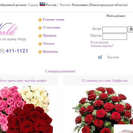
ыбранный регион:
Страна:
Россия
/ Регион:
Навашино (Нижегородская область)
Мой кабинет
Главное меню
О магазине
Логин:
Пароль:
Правила
Регистрация
Оплата
Забыли пароль?
Контакты
Корзина
Доставка цветов в Навашино недорого
Спецпредложение!
юбого цвета плюс коробка конфет
25 элитных роз плюс Раффаэлло