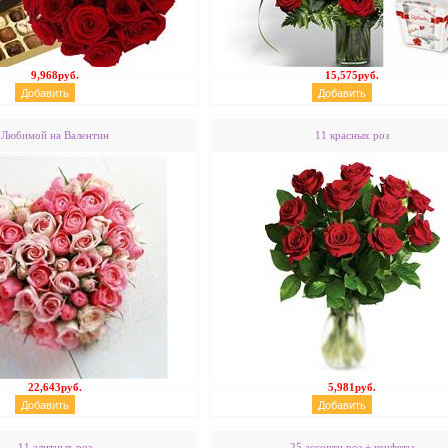
9,968руб.
15,575руб.
Любимой на Валентин
11 красных роз
22,643руб.
5,981руб.
11 элитных роз
25 ассорти роз + конфеты