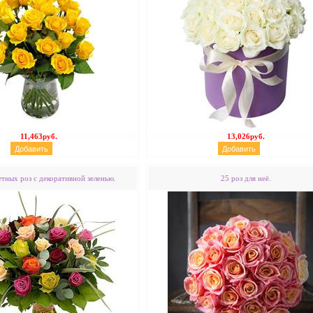
11,463руб.
13,026руб.
етных роз с декоративной зеленью.
25 роз для неё.