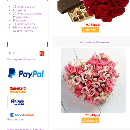
11 красных роз
Открытка
25 элитных роз плюс
Раффаэлло
Рафаэлло
11 элитных роз
9,968руб.
Мягкая игрушка к
букету цветов
Любимой на Валентин
Поиск
Поиск:
Расширенный поиск...
22,643руб.
Рекомендуем:
Новости и статьи о цветах.