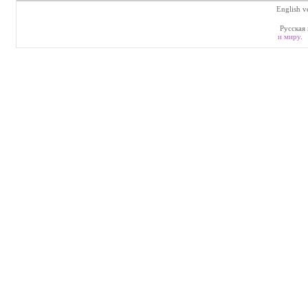
English v
Русская 
и миру
.