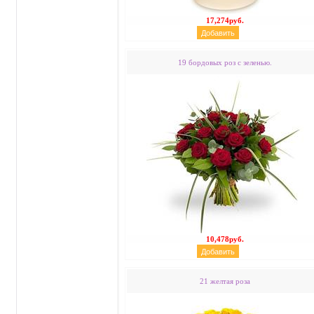
17,274руб.
19 бордовых роз с зеленью.
10,478руб.
21 желтая роза