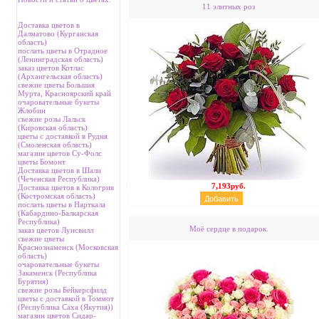
11 элитных роз
Доставка цветов в
Далматово (Курганская
область)
послать цветы в Отрадное
(Ленинградская область)
заказ цветов Котлас
(Архангельская область)
свежие цветы Большая
Мурта, Красноярский край
очаровательные букеты
Жлобин
свежие розы Лальск
(Кировская область)
цветы с доставкой в Рудня
(Смоленская область)
магазин цветов Су-Фолс
цветы Бомонт
Доставка цветов в Шали
(Чеченская Республика)
7,193руб.
Доставка цветов в Кологрив
(Костромская область)
послать цветы в Нарткала
(Кабардино-Балкарская
Республика)
Моё сердце в подарок.
заказ цветов Луисвилл
свежие цветы
Краснознаменск (Московская
область)
очаровательные букеты
Закаменск (Республика
Бурятия)
свежие розы Бейкерсфилд
цветы с доставкой в Томмот
(Республика Саха (Якутия))
магазин цветов Сидар-