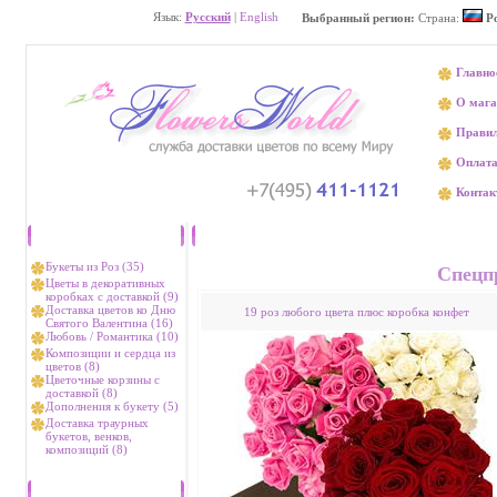
Язык:
Русский
|
English
Выбранный регион:
Страна:
Р
Главно
О мага
Прави
Оплат
Контак
Каталог
Доставка цве
Букеты из Роз (35)
Спецп
Цветы в декоративных
коробках с доставкой (9)
Доставка цветов ко Дню
19 роз любого цвета плюс коробка конфет
Святого Валентина (16)
Любовь / Романтика (10)
Композиции и сердца из
цветов (8)
Цветочные корзины с
доставкой (8)
Дополнения к букету (5)
Доставка траурных
букетов, венков,
композиций (8)
Хиты продаж