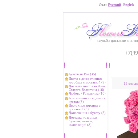
Язык:
Русский
|
English
Каталог
Букеты из Роз (35)
Цветы в декоративных
коробках с доставкой (9)
19 роз л
Доставка цветов ко Дню
Святого Валентина (16)
Любовь / Романтика (10)
Композиции и сердца из
цветов (8)
Цветочные корзины с
доставкой (8)
Дополнения к букету (5)
Доставка траурных
букетов, венков,
композиций (8)
Хиты продаж