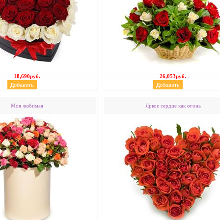
18,690руб.
26,053руб.
Моя любимая
Яркое сердце как огонь