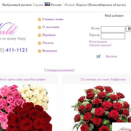
Выбранный регион:
Страна:
Россия
/ Регион:
Каргат (Новосибирская область)
Мой кабинет
Главное меню
О магазине
Логин:
Пароль:
Правила
Регистрация
Оплата
Забыли пароль?
Контакты
Корзина
Доставка цветов в Каргате недорого
Спецпредложение!
юбого цвета плюс коробка конфет
25 элитных роз плюс Раффаэлло