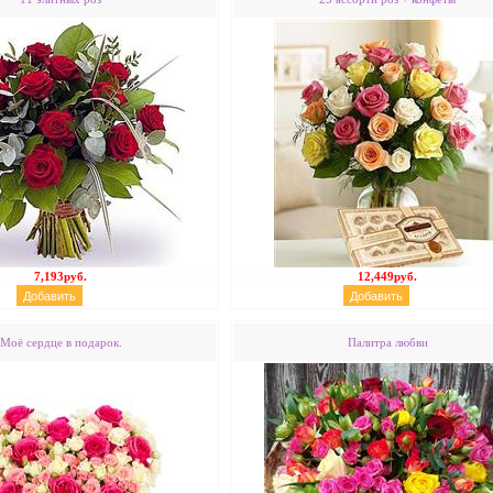
7,193руб.
12,449руб.
Моё сердце в подарок.
Палитра любви