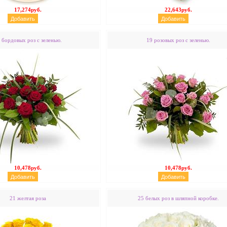
17,274руб.
22,643руб.
 бордовых роз с зеленью.
19 розовых роз с зеленью.
10,478руб.
10,478руб.
21 желтая роза
25 белых роз в шляпной коробке.