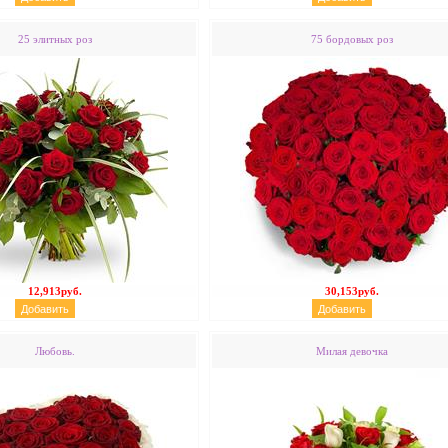
25 элитных роз
75 бордовых роз
12,913руб.
30,153руб.
Любовь.
Милая девочка