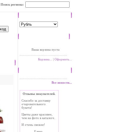
Поиск региона:
Валюта
Корзина
Ваша корзина пуста
Корзина...
|
Оформить...
Новости
Все новости...
Отзывы покупателей.
Спасибо за доставку
очаровательного
букета!
Цветы даже красивее,
чем на фото в каталоге.
И очень свежие!
Елена.