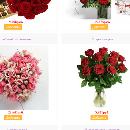
9,968руб.
15,575руб.
Любимой на Валентин
11 красных роз
22,643руб.
5,981руб.
11 элитных роз
25 ассорти роз + конфеты