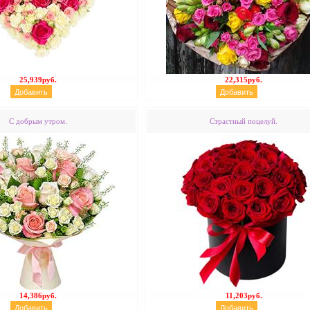
25,939руб.
22,315руб.
С добрым утром.
Страстный поцелуй.
14,386руб.
11,203руб.