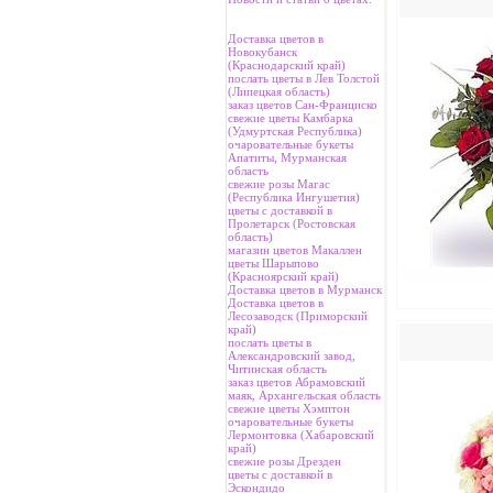
Доставка цветов в
Новокубанск
(Краснодарский край)
послать цветы в Лев Толстой
(Липецкая область)
заказ цветов Сан-Франциско
свежие цветы Камбарка
(Удмуртская Республика)
очаровательные букеты
Апатиты, Мурманская
область
свежие розы Магас
(Республика Ингушетия)
цветы с доставкой в
Пролетарск (Ростовская
область)
магазин цветов Макаллен
цветы Шарыпово
(Красноярский край)
Доставка цветов в Мурманск
Доставка цветов в
Лесозаводск (Приморский
край)
послать цветы в
Александровский завод,
Читинская область
заказ цветов Абрамовский
маяк, Архангельская область
свежие цветы Хэмптон
очаровательные букеты
Лермонтовка (Хабаровский
край)
свежие розы Дрезден
цветы с доставкой в
Эскондидо