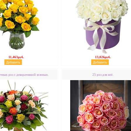
11,463руб.
13,026руб.
етных роз с декоративной зеленью.
25 роз для неё.