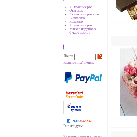
11 красных роз
Открытка
25 элитных роз плюс
Раффаэлло
Рафаэлло
11 элитных роз
Мягкая игрушка к
букету цветов
Поиск
Поиск:
Расширенный поиск...
Рекомендуем:
Новости и статьи о цветах.