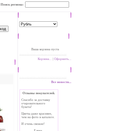
Поиск региона:
Валюта
Корзина
Ваша корзина пуста
Корзина...
|
Оформить...
Новости
Все новости...
Отзывы покупателей.
Спасибо за доставку
очаровательного
букета!
Цветы даже красивее,
чем на фото в каталоге.
И очень свежие!
Елена.