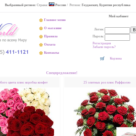
Выбранный регион:
Страна:
Россия
/ Регион:
Гоуджекит, Бурятия республика
Мой кабинет
Главное меню
О магазине
Логин:
Пароль:
Правила
Регистрация
Оплата
Забыли пароль?
Контакты
Корзина
Доставка цветов в Гоуджеките недорого
Спецпредложение!
юбого цвета плюс коробка конфет
25 элитных роз плюс Раффаэлло