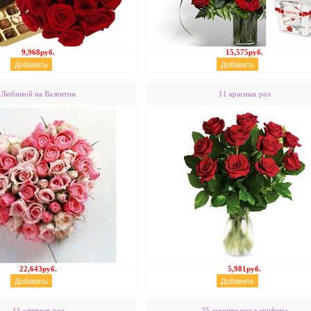
9,968руб.
15,575руб.
Любимой на Валентин
11 красных роз
22,643руб.
5,981руб.
11 элитных роз
25 ассорти роз + конфеты