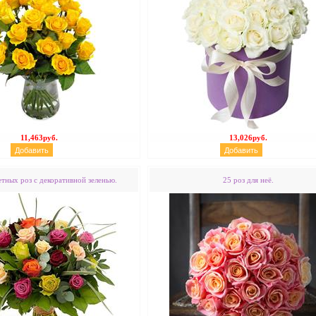
11,463руб.
13,026руб.
етных роз с декоративной зеленью.
25 роз для неё.