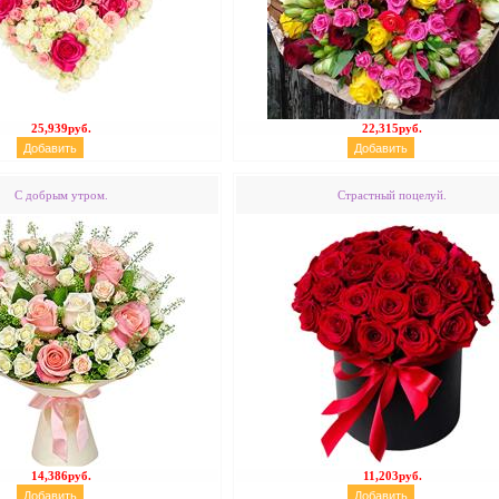
25,939руб.
22,315руб.
С добрым утром.
Страстный поцелуй.
14,386руб.
11,203руб.