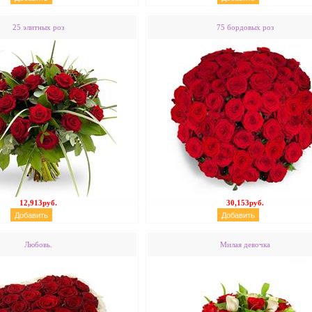
25 элитных роз
75 бордовых роз
12,913руб.
30,153руб.
Любовь.
Милая девочка