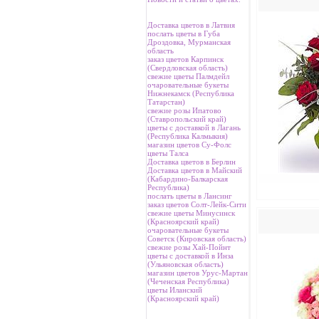
Доставка цветов в Латвия
послать цветы в Губа
Дроздовка, Мурманская
область
заказ цветов Карпинск
(Свердловская область)
свежие цветы Палмдейл
очаровательные букеты
Нижнекамск (Республика
Татарстан)
свежие розы Ипатово
(Ставропольский край)
цветы с доставкой в Лагань
(Республика Калмыкия)
магазин цветов Су-Фолс
цветы Талса
Доставка цветов в Берлин
Доставка цветов в Майский
(Кабардино-Балкарская
Республика)
послать цветы в Лансинг
заказ цветов Солт-Лейк-Сити
свежие цветы Минусинск
(Красноярский край)
очаровательные букеты
Советск (Кировская область)
свежие розы Хай-Пойнт
цветы с доставкой в Инза
(Ульяновская область)
магазин цветов Урус-Мартан
(Чеченская Республика)
цветы Иланский
(Красноярский край)