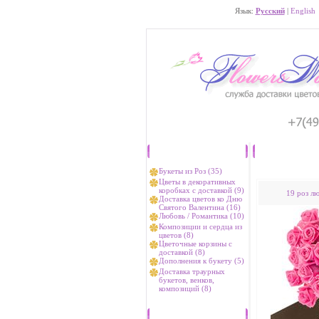
Язык:
Русский
|
English
Каталог
Букеты из Роз (35)
Цветы в декоративных
коробках с доставкой (9)
19 роз л
Доставка цветов ко Дню
Святого Валентина (16)
Любовь / Романтика (10)
Композиции и сердца из
цветов (8)
Цветочные корзины с
доставкой (8)
Дополнения к букету (5)
Доставка траурных
букетов, венков,
композиций (8)
Хиты продаж