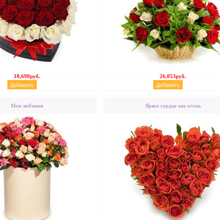
18,690руб.
26,053руб.
Моя любимая
Яркое сердце как огонь