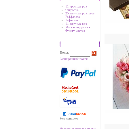
11 красных роз
Открытка
25 элитных роз плюс
Раффаэлло
Рафаэлло
11 элитных роз
Мягкая игрушка к
букету цветов
Поиск
Поиск:
Расширенный поиск...
Рекомендуем:
Новости и статьи о цветах.