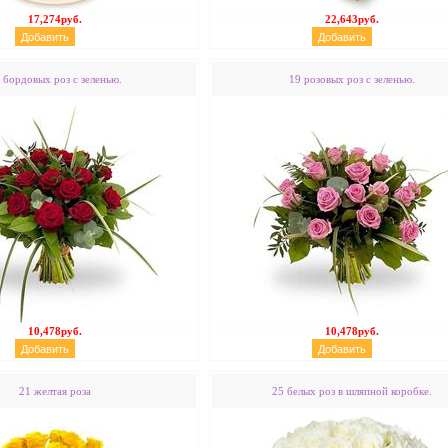
17,274руб.
22,643руб.
 бордовых роз с зеленью.
19 розовых роз с зеленью.
10,478руб.
10,478руб.
21 желтая роза
25 белых роз в шляпной коробке.