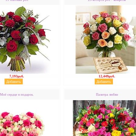
7,193руб.
12,449руб.
Моё сердце в подарок.
Палитра любви