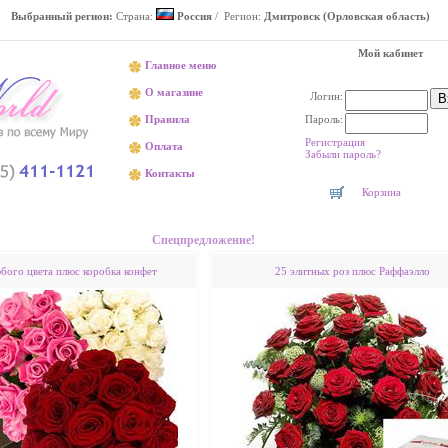
Выбранный регион:
Страна:
Россия
/ Регион:
Дмитровск (Орловская область)
Мой кабинет
Главное меню
О магазине
Логин:
Пароль:
Правила
Регистрация
Оплата
Забыли пароль?
Контакты
Корзина
Доставка цветов в Дмитровске недорого
Спецпредложение!
юбого цвета плюс коробка конфет
25 элитных роз плюс Раффаэлло