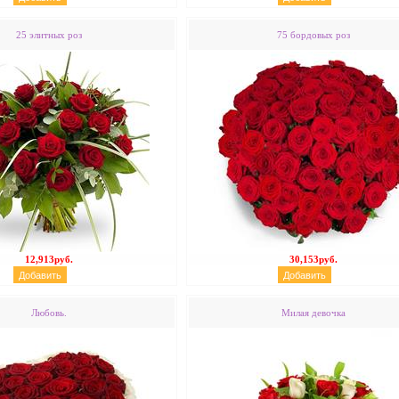
25 элитных роз
75 бордовых роз
12,913руб.
30,153руб.
Любовь.
Милая девочка