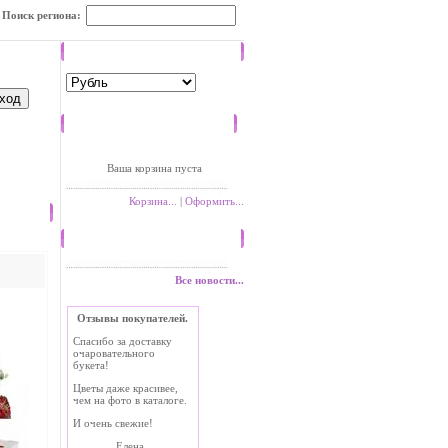
Поиск региона:
Валюта
Корзина
Ваша корзина пуста
Корзина...
|
Оформить...
Новости
Все новости...
Отзывы покупателей.
Спасибо за доставку
очаровательного
букета!
Цветы даже красивее,
чем на фото в каталоге.
И очень свежие!
Елена.