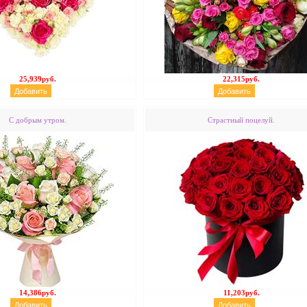
25,939руб.
22,315руб.
С добрым утром.
Страстный поцелуй.
14,386руб.
11,203руб.