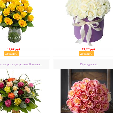
11,463руб.
13,026руб.
етных роз с декоративной зеленью.
25 роз для неё.