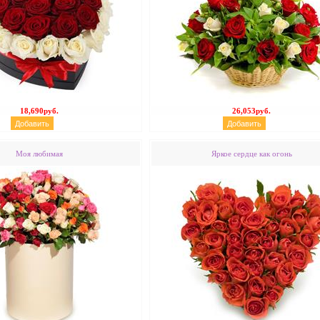
18,690руб.
26,053руб.
Моя любимая
Яркое сердце как огонь