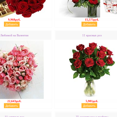
9,968руб.
15,575руб.
Любимой на Валентин
11 красных роз
22,643руб.
5,981руб.
11 элитных роз
25 ассорти роз + конфеты