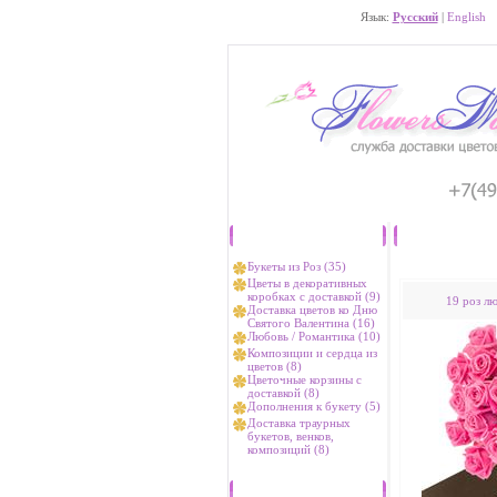
Язык:
Русский
|
English
Каталог
Букеты из Роз (35)
Цветы в декоративных
коробках с доставкой (9)
19 роз л
Доставка цветов ко Дню
Святого Валентина (16)
Любовь / Романтика (10)
Композиции и сердца из
цветов (8)
Цветочные корзины с
доставкой (8)
Дополнения к букету (5)
Доставка траурных
букетов, венков,
композиций (8)
Хиты продаж