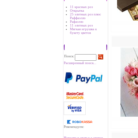
11 красных роз
Открытка
25 элитных роз плюс
Раффаэлло
Рафаэлло
11 элитных роз
Мягкая игрушка к
букету цветов
Поиск
Поиск:
Расширенный поиск...
Рекомендуем:
Новости и статьи о цветах.