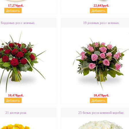
17,274руб.
22,643руб.
 бордовых роз с зеленью.
19 розовых роз с зеленью.
10,478руб.
10,478руб.
21 желтая роза
25 белых роз в шляпной коробке.