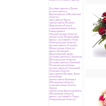
Доставка цветов в Даллас
послать цветы в
Краснозаводск (Московская
область)
заказ цветов Чаусы
свежие цветы Нолинск
(Кировская область)
очаровательные букеты
Северодвинск
(Архангельская область)
свежие розы Филадельфия
цветы с доставкой в Холм
(Новгородская область)
магазин цветов Устюжна
(Вологодская область)
цветы Заозёрный
(Красноярский край)
Доставка цветов в Строитель
(Белгородская область)
Доставка цветов в Грозный,
Чеченская республика
послать цветы в Стрежевой
(Томская область)
заказ цветов Весляна, Коми
республика
свежие цветы Климовск
(Московская область)
очаровательные букеты
Ларедо
свежие розы Красноармейск
(Московская область)
цветы с доставкой в Тавда
(Свердловская область)