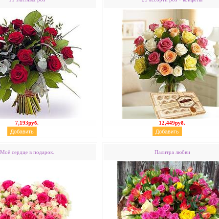
7,193руб.
12,449руб.
Моё сердце в подарок.
Палитра любви