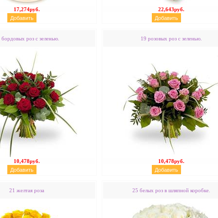
17,274руб.
22,643руб.
 бордовых роз с зеленью.
19 розовых роз с зеленью.
10,478руб.
10,478руб.
21 желтая роза
25 белых роз в шляпной коробке.