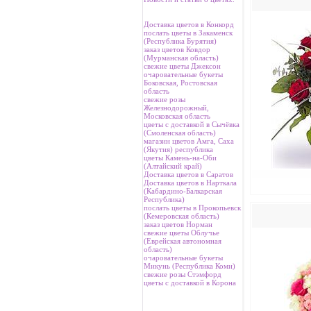
Доставка цветов в Конкорд
послать цветы в Закаменск
(Республика Бурятия)
заказ цветов Ковдор
(Мурманская область)
свежие цветы Джексон
очаровательные букеты
Боковская, Ростовская
область
свежие розы
Железнодорожный,
Московская область
цветы с доставкой в Сычёвка
(Смоленская область)
магазин цветов Амга, Саха
(Якутия) республика
цветы Камень-на-Оби
(Алтайский край)
Доставка цветов в Саратов
Доставка цветов в Нарткала
(Кабардино-Балкарская
Республика)
послать цветы в Прокопьевск
(Кемеровская область)
заказ цветов Норман
свежие цветы Облучье
(Еврейская автономная
область)
очаровательные букеты
Микунь (Республика Коми)
свежие розы Стэмфорд
цветы с доставкой в Корона