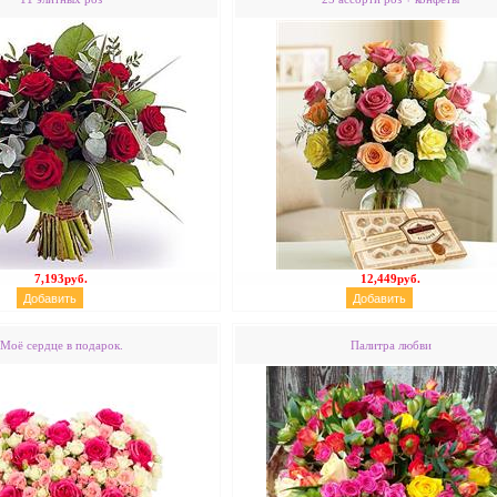
7,193руб.
12,449руб.
Моё сердце в подарок.
Палитра любви