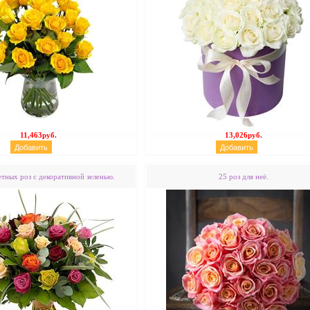
11,463руб.
13,026руб.
етных роз с декоративной зеленью.
25 роз для неё.