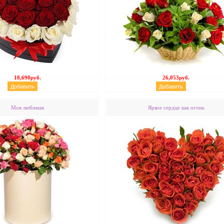
18,690руб.
26,053руб.
Моя любимая
Яркое сердце как огонь