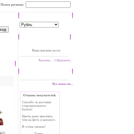
Поиск региона:
Валюта
Корзина
Ваша корзина пуста
Корзина...
|
Оформить...
Новости
Все новости...
Отзывы покупателей.
Спасибо за доставку
очаровательного
букета!
Цветы даже красивее,
чем на фото в каталоге.
И очень свежие!
Елена.