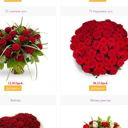
25 элитных роз
75 бордовых роз
12,913руб.
30,153руб.
Любовь.
Милая девочка