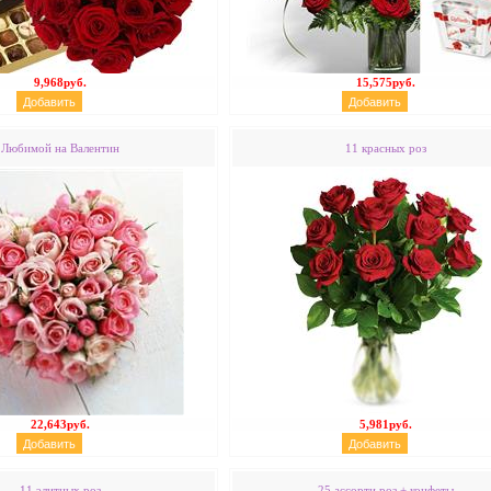
9,968руб.
15,575руб.
Любимой на Валентин
11 красных роз
22,643руб.
5,981руб.
11 элитных роз
25 ассорти роз + конфеты