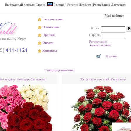
Выбранный регион:
Страна:
Россия
/ Регион:
Дербент (Республика Дагестан)
Мой кабинет
Главное меню
О магазине
Логин:
Пароль:
Правила
Регистрация
Оплата
Забыли пароль?
Контакты
Корзина
Доставка цветов в Дербенте недорого
Спецпредложение!
юбого цвета плюс коробка конфет
25 элитных роз плюс Раффаэлло