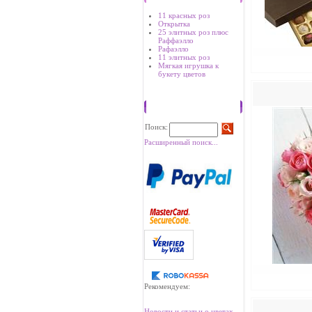
11 красных роз
Открытка
25 элитных роз плюс
Раффаэлло
Рафаэлло
11 элитных роз
Мягкая игрушка к
букету цветов
Поиск
Поиск:
Расширенный поиск...
Рекомендуем:
Новости и статьи о цветах.