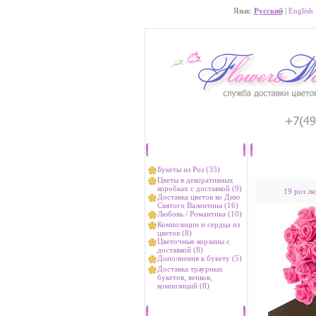
Язык:
Русский
|
English
Каталог
Букеты из Роз (35)
Цветы в декоративных
коробках с доставкой (9)
19 роз л
Доставка цветов ко Дню
Святого Валентина (16)
Любовь / Романтика (10)
Композиции и сердца из
цветов (8)
Цветочные корзины с
доставкой (8)
Дополнения к букету (5)
Доставка траурных
букетов, венков,
композиций (8)
Хиты продаж