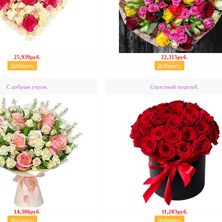
25,939руб.
22,315руб.
С добрым утром.
Страстный поцелуй.
14,386руб.
11,203руб.