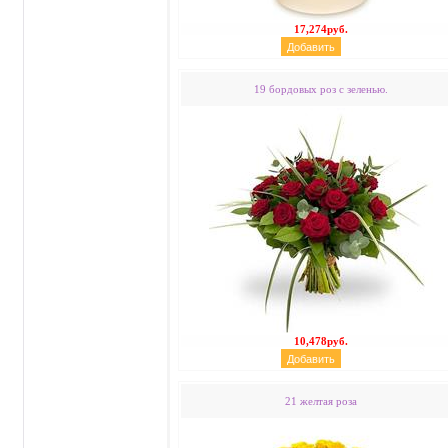
17,274руб.
19 бордовых роз с зеленью.
10,478руб.
21 желтая роза