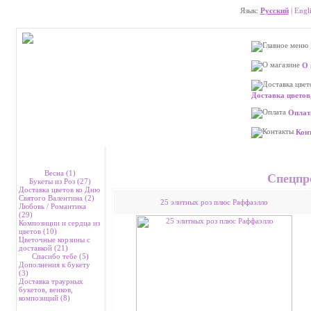
Язык:
Русский
|
Engl
О 
Доставка цветов
Оплат
Кон
Каталог
Доставка цв
Весна (1)
Спецпр
Букеты из Роз (27)
Доставка цветов ко Дню
Святого Валентина (2)
25 элитных роз плюс Раффаэлло
Любовь / Романтика
(29)
Композиции и сердца из
цветов (10)
Цветочные корзины с
доставкой (21)
Спасибо тебе (5)
Дополнения к букету
(3)
Доставка траурных
букетов, венков,
композиций (8)