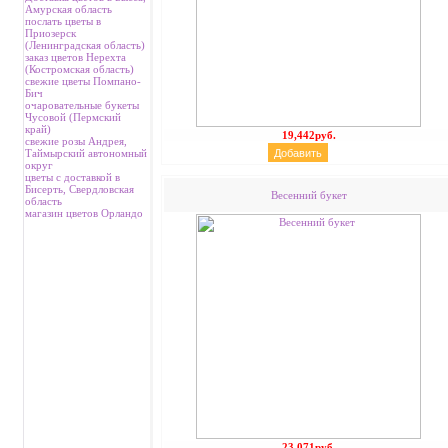
Амурская область
послать цветы в
Приозерск
(Ленинградская область)
заказ цветов Нерехта
(Костромская область)
свежие цветы Помпано-
Бич
очаровательные букеты
Чусовой (Пермский
край)
19,442руб.
свежие розы Андрея,
Таймырский автономный
округ
цветы с доставкой в
Бисерть, Свердловская
Весенний букет
область
магазин цветов Орландо
23,071руб.