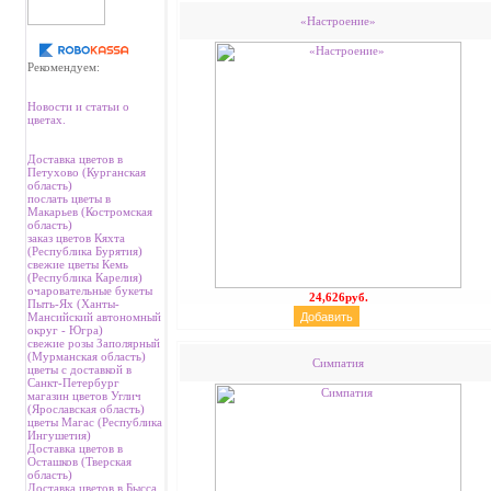
«Настроение»
Рекомендуем:
Новости и статьи о
цветах.
Доставка цветов в
Петухово (Курганская
область)
послать цветы в
Макарьев (Костромская
область)
заказ цветов Кяхта
(Республика Бурятия)
свежие цветы Кемь
(Республика Карелия)
очаровательные букеты
24,626руб.
Пыть-Ях (Ханты-
Мансийский автономный
округ - Югра)
свежие розы Заполярный
(Мурманская область)
Cимпатия
цветы с доставкой в
Санкт-Петербург
магазин цветов Углич
(Ярославская область)
цветы Магас (Республика
Ингушетия)
Доставка цветов в
Осташков (Тверская
область)
Доставка цветов в Бысса,