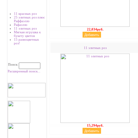
Хиты продаж
11 красных роз
25 элитных роз плюс
Раффаэлло
Рафаэлло
11 элитных роз
22,034руб.
Мягкая игрушка к
букету цветов
15 разноцветных
роз!
11 элитных роз
Поиск
Поиск:
Расширенный поиск...
15,294руб.