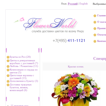
Язык:
Русский
|
English
Выбранный
Главно
О мага
Прави
Оплат
Контак
Каталог
Доставка цве
Букеты из Роз (28)
Спецп
Цветы в декоративных
коробках с доставкой (7)
Любовь / Романтика (11)
Краски осени.
Композиции и сердца из
цветов (5)
Цветочные корзины с
доставкой (13)
Дополнения к букету (3)
Доставка траурных
букетов, венков,
композиций (6)
Хиты продаж
11 красных роз