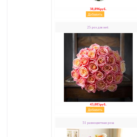
38,896руб.
25 роз для неё.
43,085руб.
51 разноцветная роза