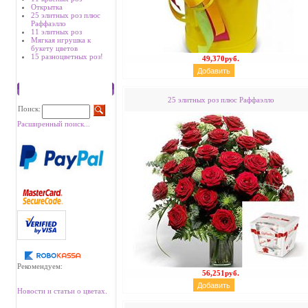
Открытка
25 элитных роз плюс
Раффаэлло
11 элитных роз
Мягкая игрушка к
букету цветов
15 разноцветных роз!
49,370руб.
Поиск
25 элитных роз плюс Раффаэлло
Поиск:
Расширенный поиск...
Рекомендуем:
56,251руб.
Новости и статьи о цветах.