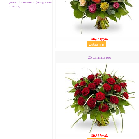
цветы Шимановск (Амурская
область)
56,251руб.
25 элитных роз
50,865руб.