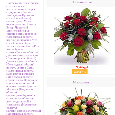
11 элитных роз
Доставка цветов в Оханск
(Пермский край)
послать цветы в Свирск
(Иркутская область)
заказ цветов Пустошка
(Псковская область)
свежие цветы Хиалеа
очаровательные букеты
Бисер, Чукотский
автономный округ
свежие розы Дорогобуж
(Смоленская область)
цветы с доставкой в Куса
(Челябинская область)
магазин цветов Санта-Роза
цветы Купино
(Новосибирская область)
Доставка цветов в Ковров
(Владимирская область)
Доставка цветов в Сокол
(Вологодская область)
28,425руб.
послать цветы в Сатка
(Челябинская область)
заказ цветов Голицыно
(Московская область)
свежие цветы Пошехонье
Моя красавица
(Ярославская область)
очаровательные букеты
Мосальск (Калужская
область)
свежие розы Фурманов
(Ивановская область)
цветы с доставкой в
Ивантеевка (Московская
область)
магазин цветов Заполярный
(Мурманская область)